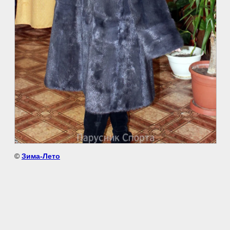
©
Зима-Лето